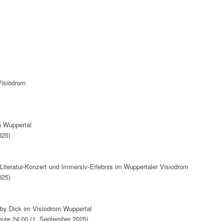
Visiodrom
n Wuppertal
025)
-Literatur-Konzert und Immersiv-Erlebnis im Wuppertaler Visiodrom
025)
oby Dick im Visiodrom Wuppertal
ute 24:00 (1. September 2025)