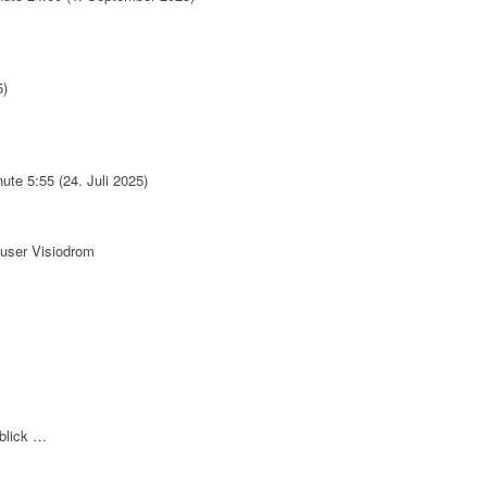
5)
te 5:55 (24. Juli 2025)
user Visiodrom
sblick …